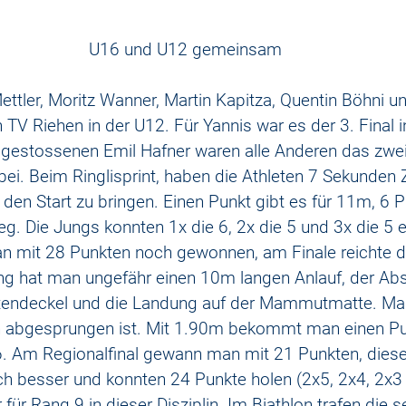
U16 und U12 gemeinsam
Mettler, Moritz Wanner, Martin Kapitza, Quentin Böhni u
 TV Riehen in der U12. Für Yannis war es der 3. Final in
gestossenen Emil Hafner waren alle Anderen das zwei
ei. Beim Ringlisprint, haben die Athleten 7 Sekunden Z
den Start zu bringen. Einen Punkt gibt es für 11m, 6 P
. Die Jungs konnten 1x die 6, 2x die 5 und 3x die 5 
an mit 28 Punkten noch gewonnen, am Finale reichte di
g hat man ungefähr einen 10m langen Anlauf, der Absp
ndeckel und die Landung auf der Mammutmatte. Man
an abgesprungen ist. Mit 1.90m bekommt man einen Pu
 6. Am Regionalfinal gewann man mit 21 Punkten, dies
h besser und konnten 24 Punkte holen (2x5, 2x4, 2x3 
r für Rang 9 in dieser Disziplin. Im Biathlon trafen die 