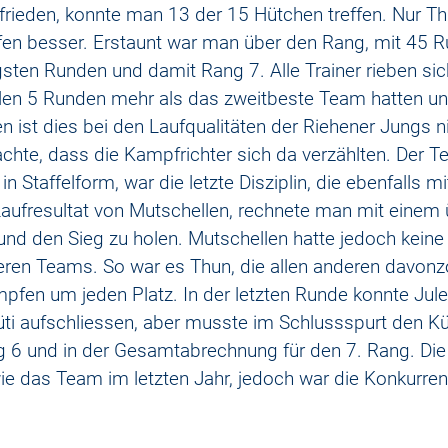
frieden, konnte man 13 der 15 Hütchen treffen. Nur Thu
fen besser. Erstaunt war man über den Rang, mit 45 
sten Runden und damit Rang 7. Alle Trainer rieben sich
len 5 Runden mehr als das zweitbeste Team hatten un
n ist dies bei den Laufqualitäten der Riehener Jungs ni
chte, dass die Kampfrichter sich da verzählten. Der T
in Staffelform, war die letzte Disziplin, die ebenfalls m
Laufresultat von Mutschellen, rechnete man mit einem
nd den Sieg zu holen. Mutschellen hatte jedoch keine
ren Teams. So war es Thun, die allen anderen davonz
en um jeden Platz. In der letzten Runde konnte Jule
ti aufschliessen, aber musste im Schlussspurt den Kü
ng 6 und in der Gesamtabrechnung für den 7. Rang. Di
wie das Team im letzten Jahr, jedoch war die Konkurren