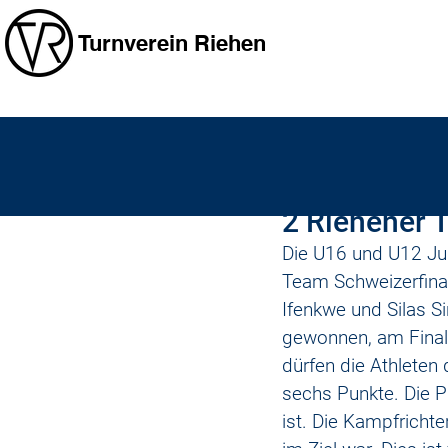
Turnverein Riehen
fabianbenkler
27. März 20
2 Riehener 
Die U16 und U12 Ju
Team Schweizerfinal
Ifenkwe und Silas S
gewonnen, am Final
dürfen die Athleten
sechs Punkte. Die 
ist. Die Kampfrichte