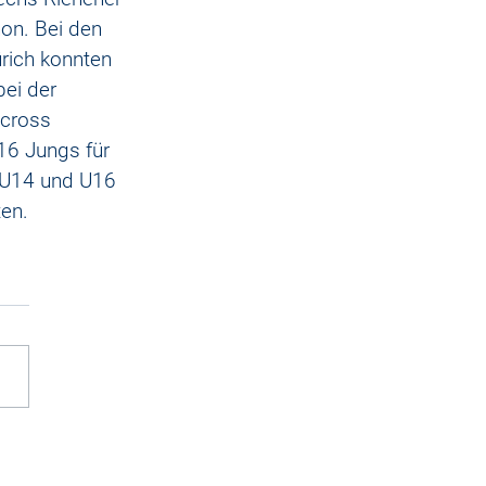
on. Bei den 
rich konnten 
ei der 
cross 
16 Jungs für 
 U14 und U16 
ten.