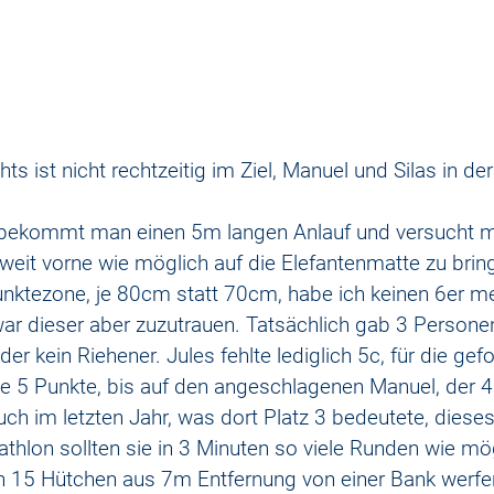
ts ist nicht rechtzeitig im Ziel, Manuel und Silas in de
bekommt man einen 5m langen Anlauf und versucht mi
weit vorne wie möglich auf die Elefantenmatte zu bring
nktezone, je 80cm statt 70cm, habe ich keinen 6er m
ar dieser aber zuzutrauen. Tatsächlich gab 3 Personen,
er kein Riehener. Jules fehlte lediglich 5c, für die gef
le 5 Punkte, bis auf den angeschlagenen Manuel, der 4 
uch im letzten Jahr, was dort Platz 3 bedeutete, dieses
athlon sollten sie in 3 Minuten so viele Runden wie mög
n 15 Hütchen aus 7m Entfernung von einer Bank werfen