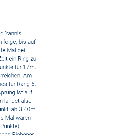
nd Yannis 
 folge, bis auf 
te Mal bei 
eit ein Ring zu 
unkte für 17m, 
erreichen. Am 
es für Rang 6. 
rung ist auf 
 landet also 
nkt, ab 3.40m 
es Mal waren 
Punkte). 
sechs Riehener 