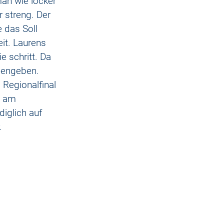
man wie locker 
 streng. Der 
 das Soll 
it. Laurens 
e schritt. Da 
dengeben. 
 Regionalfinal 
s am 
iglich auf 
. 