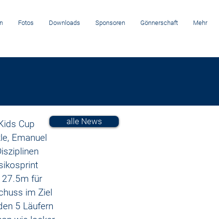
n
Fotos
Downloads
Sponsoren
Gönnerschaft
Mehr
alle News
Kids Cup 
le, Emanuel 
isziplinen 
ikosprint 
 27.5m für 
huss im Ziel 
den 5 Läufern 