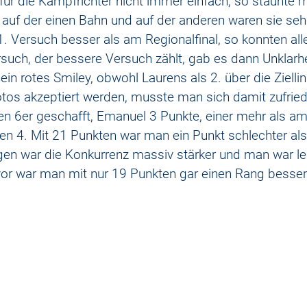
t für die Kampfrichter nicht immer einfach, so staunte 
auf der einen Bahn und auf der anderen waren sie sehr
. Versuch besser als am Regionalfinal, so konnten alle
rsuch, der bessere Versuch zählt, gab es dann Unklarhe
n rotes Smiley, obwohl Laurens als 2. über die Ziellini
tos akzeptiert werden, musste man sich damit zufrie
den 6er geschafft, Emanuel 3 Punkte, einer mehr als am
en 4. Mit 21 Punkten war man ein Punkt schlechter al
egen war die Konkurrenz massiv stärker und man war led
or war man mit nur 19 Punkten gar einen Rang besser