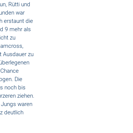
n, Rütti und 
Runden war 
 erstaunt die 
d 9 mehr als 
cht zu 
eamcross, 
it Ausdauer zu 
 überlegenen 
 Chance 
ogen. Die 
s noch bis 
rzeren ziehen. 
e Jungs waren 
z deutlich 