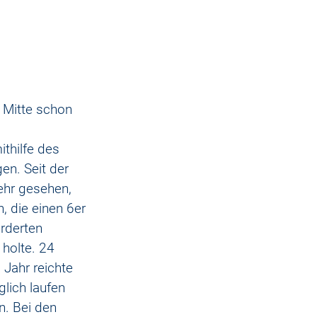
r Mitte schon
thilfe des 
en. Seit der 
ehr gesehen, 
 die einen 6er 
orderten 
holte. 24 
 Jahr reichte 
lich laufen 
. Bei den 