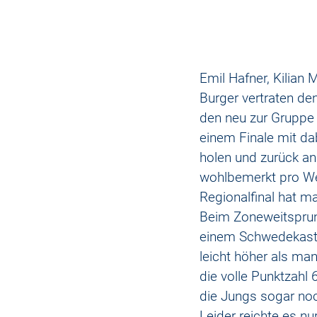
Emil Hafner, Kilian 
Burger vertraten den
den neu zur Gruppe 
einem Finale mit dab
holen und zurück an 
wohlbemerkt pro Weg
Regionalfinal hat m
Beim Zoneweitsprun
einem Schwedekaste
leicht höher als m
die volle Punktzahl
die Jungs sogar noc
Leider reichte es nu