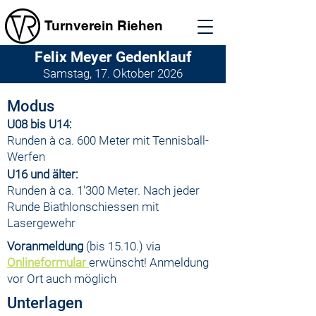
Turnverein Riehen
Felix Meyer Gedenklauf
Samstag, 17. Oktober 2026
Modus
U08 bis U14:
Runden à ca. 600 Meter mit Tennisball-
Werfen
U16 und älter:
Runden à ca. 1'300 Meter. Nach jeder
Runde Biathlonschiessen mit
Lasergewehr
Voranmeldung
(bis 15.10.) via
Onlineformular
erwünscht! Anmeldung
vor Ort auch möglich
Unterlagen