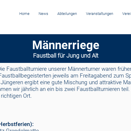
Home
News
Abteilungen
Veranstaltungen
Verei
Männerriege
Faustball für Jung und Alt
. Die Faustballturniere unserer Männerturner waren frühe
e Faustballbegeisterten jeweils am Freitagabend zum Sp
r Jüngeren ergibt eine gute Mischung und attraktive 
men wir jährlich an ein bis zwei Faustballturnieren tei
 richtigen Ort.
erbstferien):
latz Grendelmatte