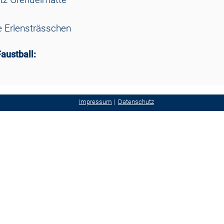
le Erlensträsschen
austball:
Impressum
|
Datenschutz