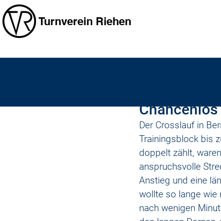
Turnverein Riehen
michaelzarantonell
21. Ja
Chancenlos 
Der Crosslauf in B
Trainingsblock bis 
doppelt zählt, waren
anspruchsvolle Strec
Anstieg und eine lä
wollte so lange wie
nach wenigen Minuten