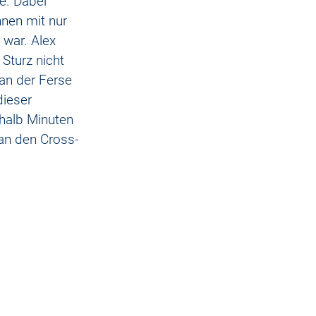
e. Dabei 
nen mit nur 
 war. Alex 
Sturz nicht 
an der Ferse 
dieser 
halb Minuten 
 an den Cross-