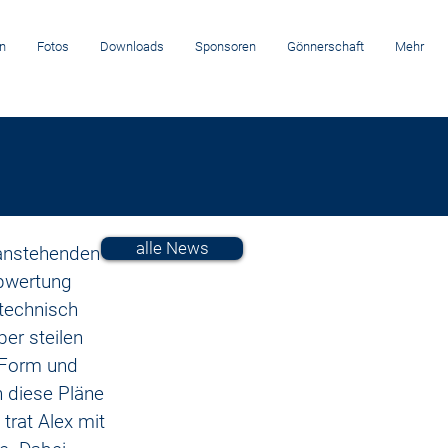
n
Fotos
Downloads
Sponsoren
Gönnerschaft
Mehr
alle News
anstehenden 
upwertung 
 technisch 
er steilen 
 Form und 
 diese Pläne 
trat Alex mit 