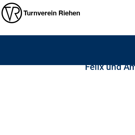
Turnverein Riehen
fabianbenkler
29. Jan. 202
Felix und A