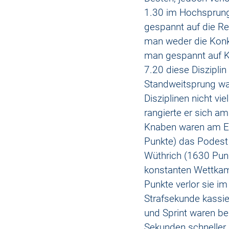
1.30 im Hochsprung
gespannt auf die Re
man weder die Konku
man gespannt auf Ki
7.20 diese Disziplin
Standweitsprung war
Disziplinen nicht vi
rangierte er sich am
Knaben waren am En
Punkte) das Podest 
Wüthrich (1630 Pun
konstanten Wettkam
Punkte verlor sie i
Strafsekunde kassier
und Sprint waren be
Sekunden schneller 