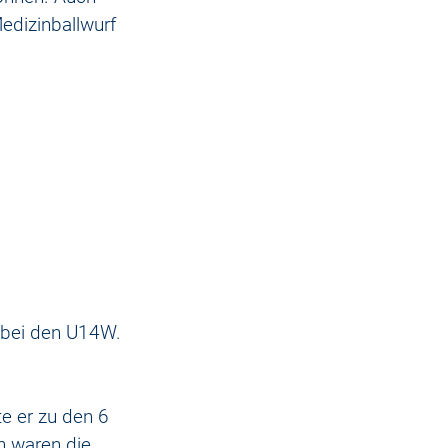
edizinballwurf 
g bei den U14W.
te er zu den 6 
h waren die 