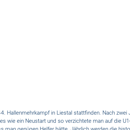
44. Hallenmehrkampf in Liestal stattfinden. Nach zwei 
s wie ein Neustart und so verzichtete man auf die U1
ss man genügen Helfer hätte. Jährlich werden die histo