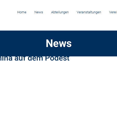
Home
News
Abteilungen
Veranstaltungen
Verei
News
3
mina auf dem Podest