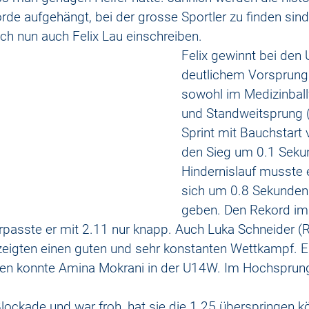
rde aufgehängt, bei der grosse Sportler zu finden sind.
ich nun auch Felix Lau einschreiben. 
Felix gewinnt bei den
deutlichem Vorsprung
sowohl im Medizinball
und Standweitsprung (
Sprint mit Bauchstart 
den Sieg um 0.1 Sekun
Hindernislauf musste 
sich um 0.8 Sekunden
geben. Den Rekord im
passte er mit 2.11 nur knapp. Auch Luka Schneider (
zeigten einen guten und sehr konstanten Wettkampf. Eb
nen konnte Amina Mokrani in der U14W. Im Hochsprung
 Blockade und war froh, hat sie die 1.25 überspringen 