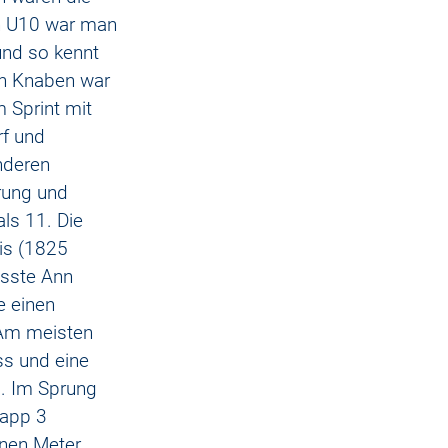
n U10 war man 
und so kennt 
en Knaben war 
 Sprint mit 
rf und 
nderen 
prung und 
ls 11. Die 
is (1825 
asste Ann 
 einen 
 Am meisten 
ss und eine 
8. Im Sprung 
napp 3 
inen Meter.