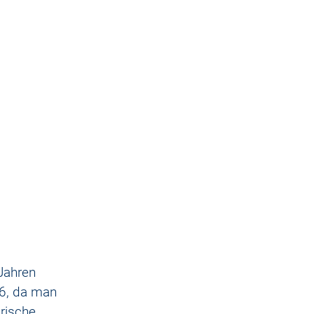
Jahren 
6, da man 
rische 