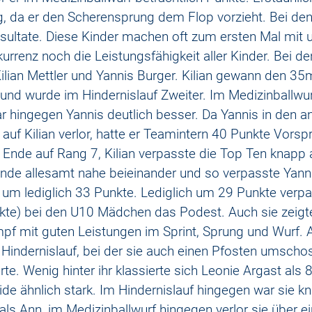
, da er den Scherensprung dem Flop vorzieht. Bei de
sultate. Diese Kinder machen oft zum ersten Mal mit 
rrenz noch die Leistungsfähigkeit aller Kinder. Bei d
lian Mettler und Yannis Burger. Kilian gewann den 35m
 und wurde im Hindernislauf Zweiter. Im Medizinballwu
 hingegen Yannis deutlich besser. Da Yannis in den a
el auf Kilian verlor, hatte er Teamintern 40 Punkte Vors
 Ende auf Rang 7, Kilian verpasste die Top Ten knapp a
de allesamt nahe beieinander und so verpasste Yann
um lediglich 33 Punkte. Lediglich um 29 Punkte verp
kte) bei den U10 Mädchen das Podest. Auch sie zeigte
pf mit guten Leistungen im Sprint, Sprung und Wurf.
m Hindernislauf, bei der sie auch einen Pfosten umscho
te. Wenig hinter ihr klassierte sich Leonie Argast als 
ide ähnlich stark. Im Hindernislauf hingegen war sie k
als Ann, im Medizinballwurf hingegen verlor sie über e