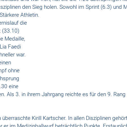
isziplinen den Sieg holen. Sowohl im Sprint (6.3) und M
Stärkere Athletin. 
rnislauf die 
t (33.10) 
die Medaille, 
Lia Faedi 
neller war. 
einen 
mpf ohne 
hsprung 
.30 eine 
en. Als 3. in ihrem Jahrgang reichte es für den 9. Ran
berraschte Kirill Kartscher. In allen Disziplinen gehör
r er im Medizinballwurf beträchtlich Punkte. Erstaunlic