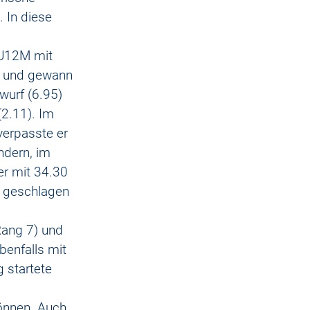
 In diese 
 U12M mit 
 und gewann 
wurf (6.95) 
2.11). Im 
verpasste er 
dern, im 
er mit 34.30 
 geschlagen 
 
Rang 7) und 
enfalls mit 
 startete 
können. Auch 