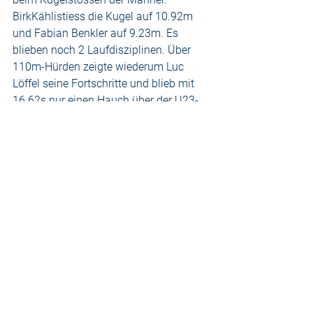
BirkKählistiess die Kugel auf 10.92m 
und Fabian Benkler auf 9.23m. Es 
blieben noch 2 Laufdisziplinen. Über 
110m-Hürden zeigte wiederum Luc 
Löffel seine Fortschritte und blieb mit 
16.62s nur einen Hauch über der U23-
SM Limite. Dafür wurde er mit Rang 7 
belohnt. Daniel Koniezcny wurde leider 
von einem Konkurrenten behindert, kam 
aus dem Rhythmus und wurde letztlich 
10. Bei den Frauen lief Patrizia Eha in 
der guten Zeit von 15.72 auf Rang 5. 
Weitere wichtige Punkte lieferte als 9. 
Einmal mehr Nicole Thürkauf in 17.42s. 
Beim abschliessenden400m- Lauf war 
man gespannt auf den Auftritt von Irina 
Antener. Sie erfüllte einmal mehr die 
hohen Erwartungen. Gleich in ihrem 