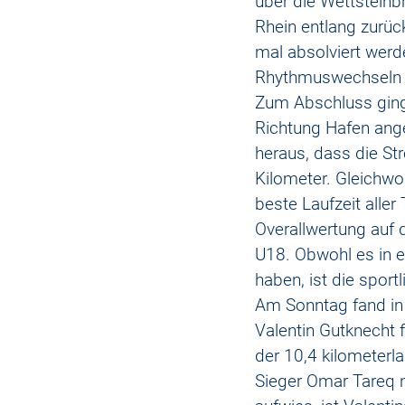
über die Wettstein
Rhein entlang zurüc
mal absolviert werd
Rhythmuswechseln b
Zum Abschluss ging 
Richtung Hafen angel
heraus, dass die St
Kilometer. Gleichwoh
beste Laufzeit aller
Overallwertung auf 
U18. Obwohl es in e
haben, ist die sport
Am Sonntag fand in 
Valentin Gutknecht 
der 10,4 kilometerl
Sieger Omar Tareq n