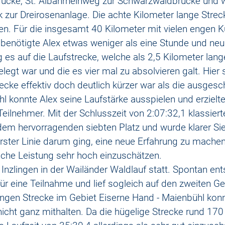
brücke, St. Albanrheinweg zur Schwarzwaldbrücke und 
k zur Dreirosenanlage. Die achte Kilometer lange Strec
en. Für die insgesamt 40 Kilometer mit vielen engen K
enötigte Alex etwas weniger als eine Stunde und neu
es auf die Laufstrecke, welche als 2,5 Kilometer lan
egt war und die es vier mal zu absolvieren galt. Hier st
recke effektiv doch deutlich kürzer war als die ausges
l konnte Alex seine Laufstärke ausspielen und erzielte
 Teilnehmer. Mit der Schlusszeit von 2:07:32,1 klassierte
dem hervorragenden siebten Platz und wurde klarer Sie
rster Linie darum ging, eine neue Erfahrung zu mache
liche Leistung sehr hoch einzuschätzen.
Inzlingen in der Wailänder Waldlauf statt. Spontan ent
für eine Teilnahme und lief sogleich auf den zweiten G
angen Strecke im Gebiet Eiserne Hand - Maienbühl kon
icht ganz mithalten. Da die hügelige Strecke rund 17