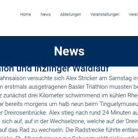
Home
News
Abteilungen
Veranstaltungen
Verei
News
t. 2024
hlon und Inzlinger Waldlauf
ahnsaison versuchte sich Alex Stricker am Samstag in e
im erstmals ausgetragenen Basler Triathlon mussten be
z zunächst drei Kilometer schwimmend im kühlen Rhein
war bereits morgens um halb neun beim Tinguelymuse
er Dreirosenbrücke. Alex stieg nach rund 24 Minuten 
ich auf, auf in der Wechselzone, welche auf der Drei
 auf das Rad zu wechseln. Die Radstrecke führte entla