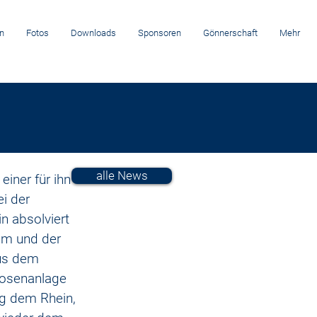
n
Fotos
Downloads
Sponsoren
Gönnerschaft
Mehr
alle News
iner für ihn 
i der 
 absolviert 
um und der 
aus dem 
rosenanlage 
ng dem Rhein, 